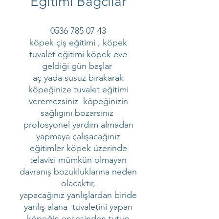
Eğitimi Bağcılar
0536 785 07 43
köpek çiş eğitimi , köpek
tuvalet eğitimi köpek eve
geldiği gün başlar
aç yada susuz bırakarak
köpeğinize tuvalet eğitimi
veremezsiniz köpeğinizin
sağlıgını bozarsınız
profosyonel yardım almadan
yapmaya çalışacağınız
eğitimler köpek üzerinde
telavisi mümkün olmayan
davranış bozukluklarına neden
olacaktır,
yapacağınız yanlışlardan biride
yanlış alana tuvaletini yapan
köpeğin ensesinden tutup