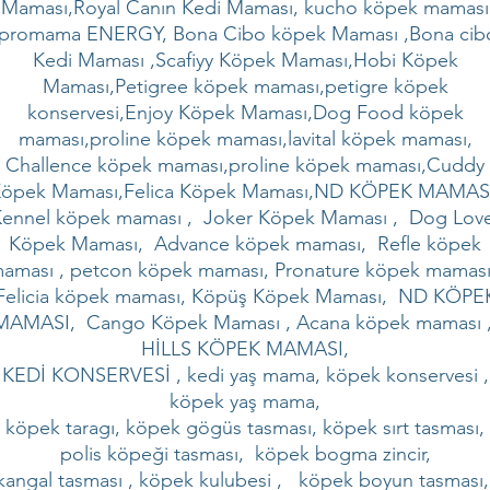
Maması,Royal Canın Kedi Maması, kucho köpek maması
,promama ENERGY, Bona Cibo köpek Maması ,Bona cib
Kedi Maması ,Scafiyy Köpek Maması,Hobi Köpek
Maması,Petigree köpek maması,petigre köpek
konservesi,Enjoy Köpek Maması,Dog Food köpek
maması,proline köpek maması,lavital köpek maması,
Challence köpek maması,proline köpek maması,Cuddy
öpek Maması,Felica Köpek Maması,ND KÖPEK MAMAS
ennel köpek maması , Joker Köpek Maması , Dog Lov
Köpek Maması, Advance köpek maması, Refle köpek
aması , petcon köpek maması, Pronature köpek mamas
Felicia köpek maması, Köpüş Köpek Maması, ND KÖPE
MAMASI, Cango Köpek Maması , Acana köpek maması 
HİLLS KÖPEK MAMASI,
KEDİ KONSERVESİ , kedi yaş mama, köpek konservesi ,
köpek yaş mama,
köpek taragı, köpek gögüs tasması, köpek sırt tasması,
polis köpeği tasması, köpek bogma zincir,
kangal tasması , köpek kulubesi , köpek boyun tasması