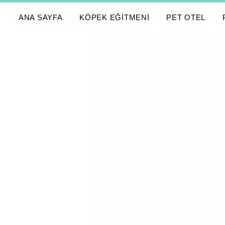
ANA SAYFA
KÖPEK EĞİTMENİ
PET OTEL