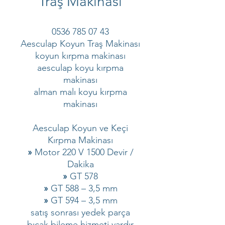
Traş Makinası
0536 785 07 43
Aesculap Koyun Traş Makinası
koyun kırpma makinası
aesculap koyu kırpma
makinası
alman malı koyu kırpma
makinası
Aesculap Koyun ve Keçi
Kırpma Makinası
»
Motor 220 V 1500 Devir /
Dakika
»
GT 578
»
GT 588 – 3,5 mm
»
GT 594 – 3,5 mm
satış sonrası yedek parça
bıcak bileme hizmeti vardır