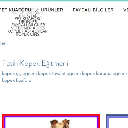
ANA SAYFA
PET KUAFÖRÜ
ÜRÜNLER
FAYDALI BİLGİLER
V
KÖPEK EĞİTMENİ
PET OTEL
PET KUAFÖRÜ
ÜRÜNLER
FAYDALI BİLGİLER
VETERİNER ADRES
KÖPEK HASTALIKLARI
KÖPEK CİNSİ
meni
Fatih Köpek Eğitmeni
köpek çiş eğitimi köpek tuvalet eğitimi köpek koruma eğitimi
köpek kuaförü