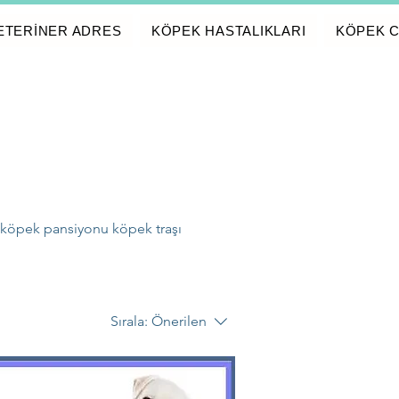
ETERİNER ADRES
KÖPEK HASTALIKLARI
KÖPEK C
 köpek pansiyonu köpek traşı
Sırala:
Önerilen