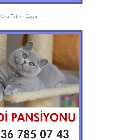
örü Fatih - Çapa