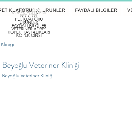
ANA SAYFA
PET KUAFÖRÜ
ÜRÜNLER
FAYDALI BİLGİLER
V
KÖPEK EĞİTMENİ
PET OTEL
PET KUAFÖRÜ
ÜRÜNLER
FAYDALI BİLGİLER
VETERİNER ADRES
KÖPEK HASTALIKLARI
KÖPEK CİNSİ
Kliniği
Beyoğlu Veteriner Kliniği
Beyoğlu Veteriner Kliniği