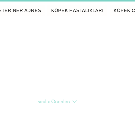
ETERİNER ADRES
KÖPEK HASTALIKLARI
KÖPEK C
Sırala:
Önerilen