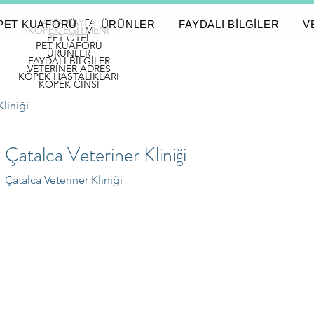
ANA SAYFA
PET KUAFÖRÜ
ÜRÜNLER
FAYDALI BİLGİLER
V
KÖPEK EĞİTMENİ
PET OTEL
PET KUAFÖRÜ
ÜRÜNLER
FAYDALI BİLGİLER
VETERİNER ADRES
KÖPEK HASTALIKLARI
KÖPEK CİNSİ
Kliniği
Çatalca Veteriner Kliniği
Çatalca Veteriner Kliniği