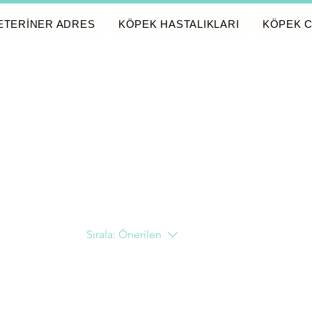
ETERİNER ADRES
KÖPEK HASTALIKLARI
KÖPEK C
Sırala:
Önerilen